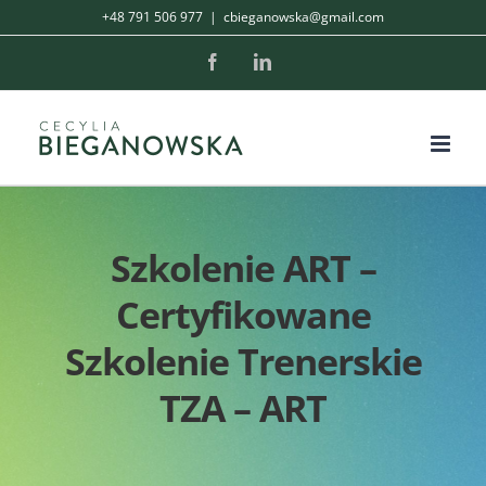
Skip
+48 791 506 977
|
cbieganowska@gmail.com
to
Facebook
LinkedIn
content
Szkolenie ART –
Certyfikowane
Szkolenie Trenerskie
TZA – ART