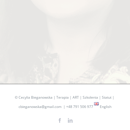
©
Cecylia Bieganowska
|
Terapia
|
ART
|
Szkolenia
|
Statut
|
cbieganowska@gmail.com
|
+48 791 506 977
English
Facebook
LinkedIn